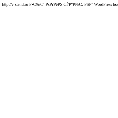
http://v-stend.ru
Р•С‰С‘ РѕРґРёРЅ СЃР°Р№С‚ РЅР° WordPress
ho