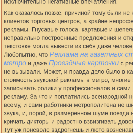
исключительно негативные впечатления.
Как оказалось позже, причиной тому были не
клиентов торговых центров, а крайне непроф
рекламы. Гнусавые голоса, картавые и шепел
неправильно построенные предложения и отк
текстовке могла вывести из себя даже челове
Реклама на газетных с
Любопытно, что
метро
Проездные карточки
и даже
с ре
не вызывали. Может, и правда дело было в к
стоимость звуковой рекламы в метро, многие 
записывать ролики у профессионалов и сами
рекламу. За что и поплатились всенародной 
всему, и сами работники метрополитена не ш
звука, и, порой, в размеренном шуме поезда 
кричать дикторы и радостно взвизгивать дов
Тут уж поневоле вздрогнешь и люто возненав