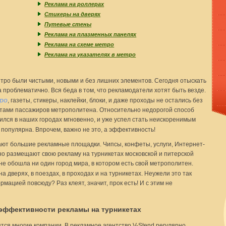
Реклама на роллерах
Стикеры на дверях
Путевые стены
Реклама на плазменных панелях
Реклама на схеме метро
Реклама на указателях в метро
етро были чистыми, новыми и без лишних элементов. Сегодня отыскать
 проблематично. Вся беда в том, что рекламодатели хотят быть везде.
ро
, газеты, стикеры, наклейки, блоки, и даже проходы не остались без
ентами пассажиров метрополитена. Относительно недорогой способ
ился в наших городах мгновенно, и уже успел стать неискоренимым
популярна. Впрочем, важно не это, а эффективность!
ают большие рекламные площадки. Чипсы, конфеты, услуги, Интернет-
о размещают свою рекламу на турникетах московской и питерской
» не обошла ни один город мира, в котором есть свой метрополитен.
а дверях, в поездах, в проходах и на турникетах. Неужели это так
ацией повсюду? Раз клеят, значит, прок есть! И с этим не
эффективности рекламы на турникетах
ятся многие компании. В рекламное агентство V-Stend регулярно