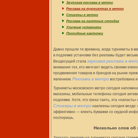
Звуковая реклама в метро
Реклама на турникетах в метро
Стикеры в метро
Реклама на газетных стендах
Уличные установки
Проездные карточки
Давно прошли те времена, когда турникеты в м
в подземке установки без рекламы будет весьма
звуковая реклама в мет
Вездесущей стала
внимания тех, кто мечтает видеть своими кли
продвижения товаров и брендов на рынке приж
Реклама в метро
явлением.
востребована и 
Турникеты московского метро сегодня напомин
магазины, мобильные телефоны сегодня активн
подземки. Хотя, что греха таить, эта «напасть
Стикеры в метро
наклеены сегодня везде: н
эффективно — клеить бумажки со скудной информ
поспоришь.
Несколько слов об 
Заказать рекламу на турникетах сегодня стрем