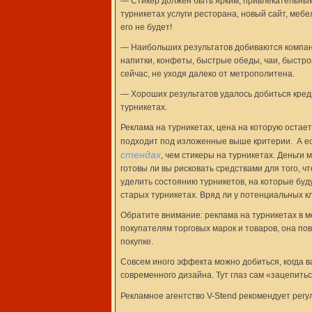
— Стикер должен быть ярким, привлекательным
турникетах услуги ресторана, новый сайт, меб
его не будет!
— Наибольших результатов добиваются компани
напитки, конфеты, быстрые обеды, чаи, быстро
сейчас, не уходя далеко от метрополитена.
— Хороших результатов удалось добиться кре
турникетах.
Реклама на турникетах, цена на которую остае
подходит под изложенные выше критерии. А ес
стендах
, чем стикеры на турникетах. Деньги
готовы ли вы рисковать средствами для того, 
уделить состоянию турникетов, на которые буд
старых турникетах. Вряд ли у потенциальных 
Обратите внимание: реклама на турникетах в 
покупателям торговых марок и товаров, она по
покупке.
Совсем иного эффекта можно добиться, когда 
современного дизайна. Тут глаз сам «зацепить
Рекламное агентство V-Stend рекомендует регу