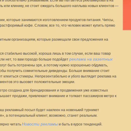
 и обязательно узнаваемым. Если вы пытаетесь рекламировать на
ель или клинику, не стоит ожидать большого наплыва новых клиентов —
и, которые занимаются изготовлением продуктов питания. Чипсы,
растфоримый кофе. Словом, все то, что человек может купить прямо
дитным организациям, которые размещали свои предложения на
тся стабильно высокой, хороша лишь в том случае, если ваш товар
реклама на газетных
ли нет, то вам гораздо больше подойдет
 могут быть потрачены зря, а потому нужно хорошенько обдумать,
чтобы получить сомнительные дивиденды. Больше внимание стоит
ут клеиться стикеры. Непрезентабельно и убого выглядит реклама на
клиентов это вызовет положительные эмоции.
метро создана для брендирования и продвижения уже известных
вышает продажи, привлекает внимание и толкает пассажиров метро к
ваш рекламный посыл будет наклеен на новенький турникет
ся», а потенциальный клиент, возможно, станет реальным.
Новости рекламы
лярно читать
и быть в курсе тенденций.