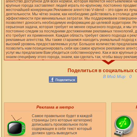
агентство доступной для всех нормой, которая является неотъемлемой ча
крупные города заставляют людей играть по-крупному, постоянно продвига
жесточайшей конкуренции.Рекламное агентство V-stend – это один из лу
деятельности. Мы чётко знаем, как необходимо действовать в столице для
эффективности при минимальных затратах. Мы поддерживаем совершенно
позволяет доносить необходимую информацию до целевой аудитории. Рек
серьезная задача, которая требует не менее серьезного подхода, и мы э
постоянно следим за последними достижениями рекламных технологий, дл
кто требует их применения. Каждая область требует своего подхода к р
рекламные агентства. Мы также стараемся находить уникальный подход к 
высокий уровень предоставляемых услуг. Большое количество предлагаем
позволить нам позиционировать себя как самое крупное рекламное агент
услуг мы предлагаем Вам убедиться собственноручно. Как и все крупные 
знаем специфику этого города, знаем, как сделать так, чтобы вашу рекла
целевой аудитории. Рекламное агентство V Stend – это новое слово в рек
достаточно громко, для того, чтобы люди услышали о лучшем в столице 
всего мы – рекламное агентство полного цикла в Москве. Полный цикл в 
Поделиться в социальных с
собой создание, изготовление и размещение рекламных носителей любог
В Мой Мир
0
отвечаем за каждое место для размещения, таким образом Вы сможете р
максимальным размахом, начиная от пространства возле дорог и заканчи
Лучшие услуги для всех жел
Мы не принимаем деления на мелких и крупных заказчиков – ведь каждый и
вершит нашу историю, укрепляет нашу репутацию. Область создания рекла
Реклама в метро
нет никаких стандартов кроме размеров рекламных носителей. Каждая ко
Самое правильное будет в каждой
подачу для потребителя, так, чтобы донести до всех основные преимущес
страницы (это которые категории)
новые площадки для своих действий. Именно поэтому мы входим в лучшие
дописывать произвольное поле
содержащее в себе текст который
нашему отношению к клиенту. Для людей, которые приходят в ресторан, 
должен здесь выводиться
добавить больше остроты в блюдо, или попросить подать к блюду то, чего 